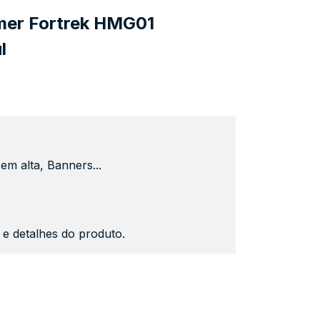
er Fortrek HMG01
l
em alta, Banners...
s e detalhes do produto.