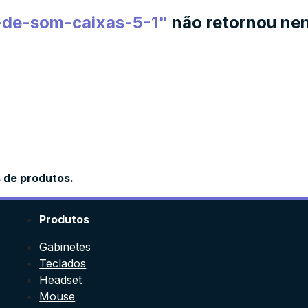
s-de-som-caixas-5-1
"
não retornou nen
s de produtos.
Produtos
Gabinetes
Teclados
Headset
Mouse